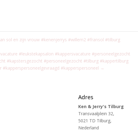
ran sol en zijn vrouw #kenenjerrys #willem2 #fransol #tilburg
 #vacature #leukstekapsalon #kappersvacature #personeelgezocht
t #kapstersgezocht #personeelgezocht #tilburg #kappertilburg
er #kapperspersoneelgevraagd #kapperspersoneel
→
Adres
Ken & Jerry's Tilburg
Transvaalplein 32,
5021 TD Tilburg,
Nederland