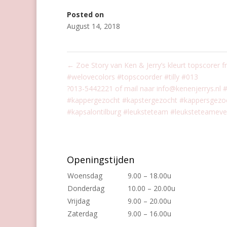
Posted on
August 14, 2018
←
Zoe Story van Ken & Jerry’s kleurt topscorer f
#welovecolors #topscoorder #tilly #013
?013-5442221 of mail naar info@kenenjerrys.nl
#kappergezocht #kapstergezocht #kappersgezoch
#kapsalontilburg #leuksteteam #leuksteteamev
Openingstijden
Woensdag
9.00 – 18.00u
Donderdag
10.00 – 20.00u
Vrijdag
9.00 – 20.00u
Zaterdag
9.00 – 16.00u