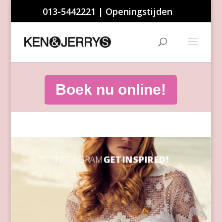
013-5442221
|
Openingstijden
Boek nu online!
INSTAGRAM
GET INSPIRED!